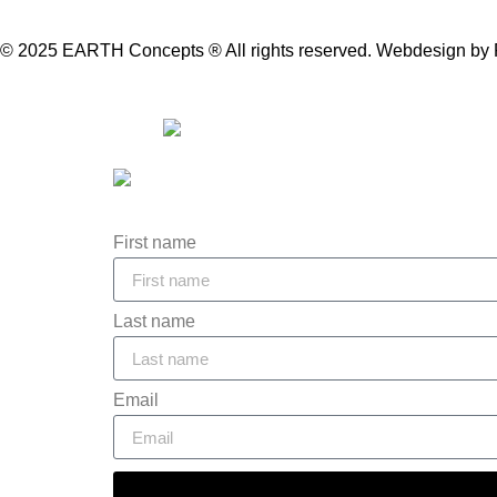
© 2025 EARTH Concepts ® All rights reserved.
Webdesign
by
First name
Last name
Email