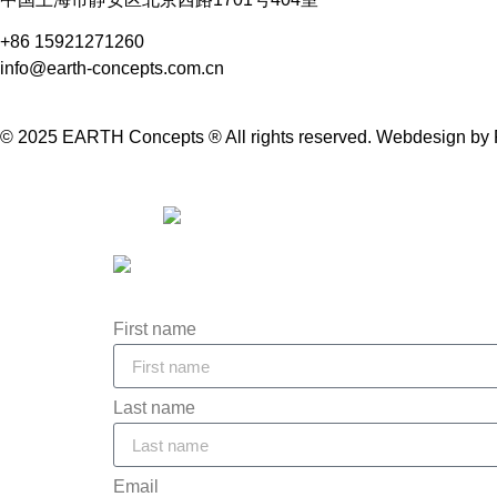
+86 15921271260
info@earth-concepts.com.cn
© 2025 EARTH Concepts ® All rights reserved.
Webdesign
by
First name
Last name
Email