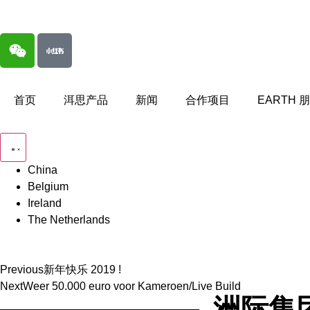
首页
洱思产品
新闻
合作项目
EARTH 
China
Belgium
Ireland
The Netherlands
Previous
新年快乐 2019 !
Next
Weer 50.000 euro voor Kameroen/Live Build
洲际集