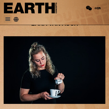
PREVIOUS
NEXT
Esther Maasdam
Lennart Deddens
LANA VAN ASCH