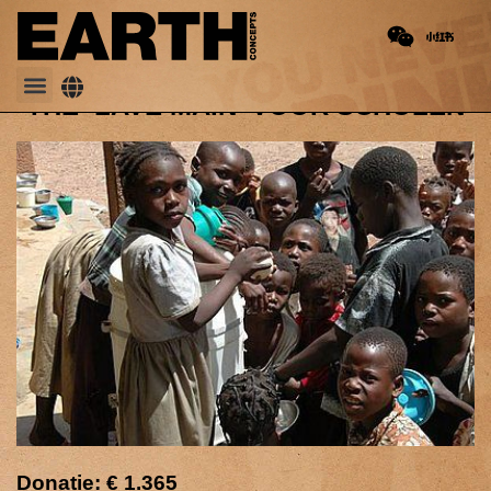
PREVIOUS
NEXT
Simavi & EARTH Water ‘100% Seksvrij Water’
Sanitair School Program
THE ‘LAVE MAIN’ VOOR SCHOLEN
Donatie: € 1.365