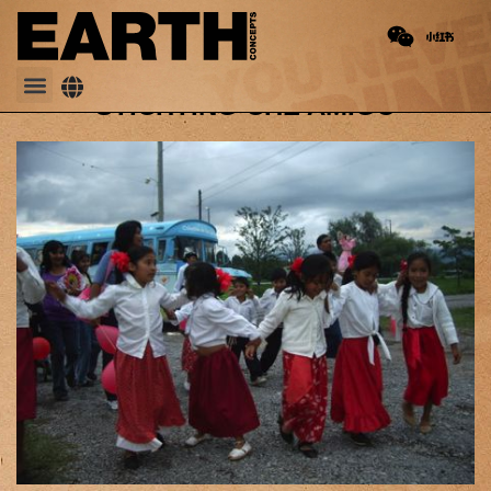
PREVIOUS
NEXT
Keramische waterfilter productie
Vluchtelingenkamp Somalia
STICHTING CHE AMIGO